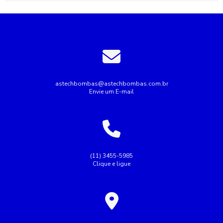
Bomba de incêndio preço
Bomba de recalque para esgoto
Bomba de recalque para água
Bomba de água para irrigação
Bomba industrial de água
Bombas industriais
Bombas submersas
Conserto de bomba submersa
Conserto de bombas
astechbombas@astechbombas.com.br
Envie um E-mail
Conserto de bombas de água
Empresa de rebobinagem de motores
Empresa de tubulação hidráulica
Empresa montagem de painel elétrico
(11) 3455-5985
Clique e ligue
Empresas de manutenção de tubulação
Empresas de rebobinamento de motores elétricos
Fazer Manutenção de bombas de recalque
Industrial