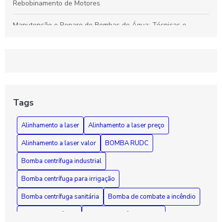
Rebobinamento de Motores
Manutenção e Reparo de Bombas de Água: Técnicas e
Soluções Eficazes para Durabilidade
Rebobinamento de Motores: Como Melhorar o Desempenho e
Prolongar a Vida Útil dos Seus Equipamentos
Guia Essencial sobre Bombas de Incêndio: Segurança,
Funcionamento e Manutenção Fundamental
Tags
Como Diagnosticar e Reparar Bombas d'Água com Segurança
Alinhamento a laser
Alinhamento a laser preço
e Eficiência
Alinhamento a laser valor
BOMBA RUDC
Bomba centrífuga industrial
Bomba centrífuga para irrigação
Bomba centrífuga sanitária
Bomba de combate a incêndio
Bomba de incêndio
Bomba de incêndio 7 5 cv