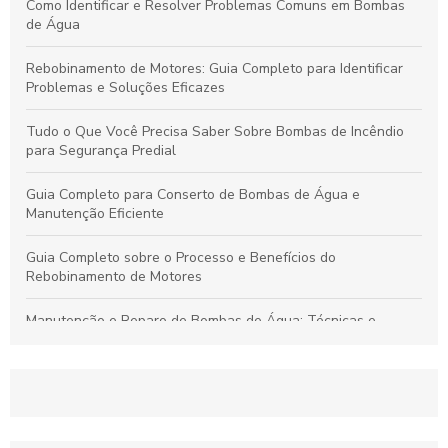
Como Identificar e Resolver Problemas Comuns em Bombas
de Água
Rebobinamento de Motores: Guia Completo para Identificar
Problemas e Soluções Eficazes
Tudo o Que Você Precisa Saber Sobre Bombas de Incêndio
para Segurança Predial
Guia Completo para Conserto de Bombas de Água e
Manutenção Eficiente
Guia Completo sobre o Processo e Benefícios do
Rebobinamento de Motores
Manutenção e Reparo de Bombas de Água: Técnicas e
Soluções Eficazes para Durabilidade
Rebobinamento de Motores: Como Melhorar o Desempenho e
Prolongar a Vida Útil dos Seus Equipamentos
Guia Essencial sobre Bombas de Incêndio: Segurança,