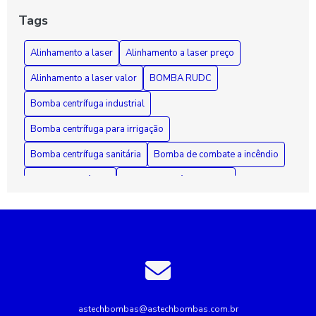
Funcionamento e Manutenção Fundamental
Tags
Como Diagnosticar e Reparar Bombas d'Água com Segurança
Alinhamento a laser
Alinhamento a laser preço
e Eficiência
Alinhamento a laser valor
BOMBA RUDC
Bomba centrífuga industrial
Bomba centrífuga para irrigação
Bomba centrífuga sanitária
Bomba de combate a incêndio
Bomba de incêndio
Bomba de incêndio 7 5 cv
Bomba de incêndio preço
Bomba de recalque para esgoto
Bomba de recalque para água
Bomba de água para irrigação
Bomba industrial de água
Bombas industriais
Bombas submersas
Conserto de bomba submersa
Conserto de bombas
astechbombas@astechbombas.com.br