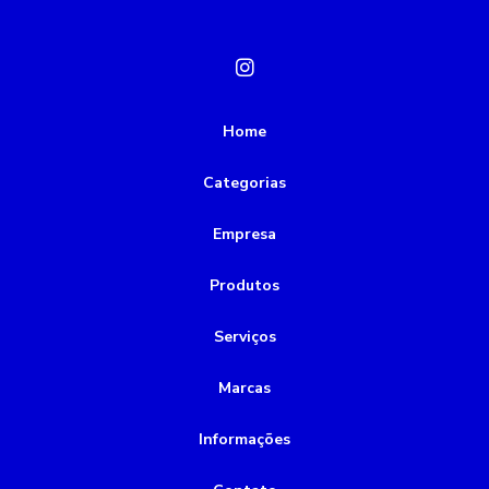
Montagem de painel eletrico
Montagem de painel elétrico
Painel bomba de incêndio
Preço de rebobinamento de motores elétricos
Rebobinamento de motores
Home
Rebobinamento de motores valor
Categorias
alinhamento de motor a laser
bomba de incêndio 5cv
Empresa
bomba de incêndio a combustão
bomba de incêndio a diesel
bomba de incêndio preço
Produtos
bomba de vácuo industrial
bomba química
Serviços
bomba submersível 2cv
bomba submersível esgoto
Marcas
bombas submersas para poço
Informações
bombas submersas para poços artesianos
conserto de bombas de água
conservadora de bombas