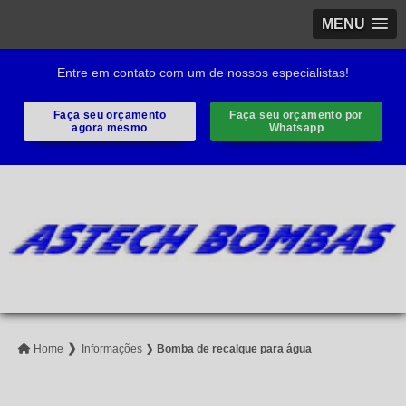
MENU
Entre em contato com um de nossos especialistas!
Faça seu orçamento
Faça seu orçamento por
agora mesmo
Whatsapp
❱
Home
Informações
❱
Bomba de recalque para água