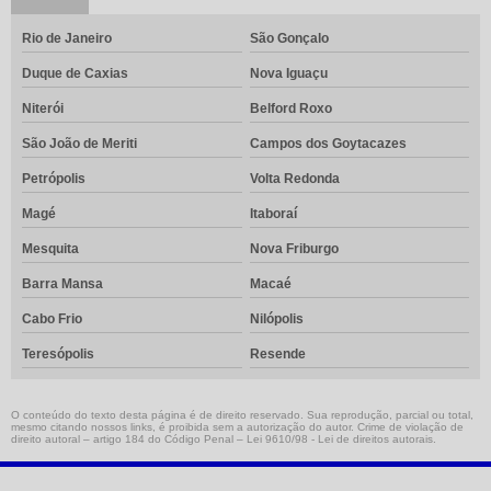
Rio de Janeiro
São Gonçalo
Duque de Caxias
Nova Iguaçu
Niterói
Belford Roxo
São João de Meriti
Campos dos Goytacazes
Petrópolis
Volta Redonda
Magé
Itaboraí
Mesquita
Nova Friburgo
Barra Mansa
Macaé
Cabo Frio
Nilópolis
Teresópolis
Resende
O conteúdo do texto desta página é de direito reservado. Sua reprodução, parcial ou total,
mesmo citando nossos links, é proibida sem a autorização do autor. Crime de violação de
direito autoral – artigo 184 do Código Penal –
Lei 9610/98 - Lei de direitos autorais
.