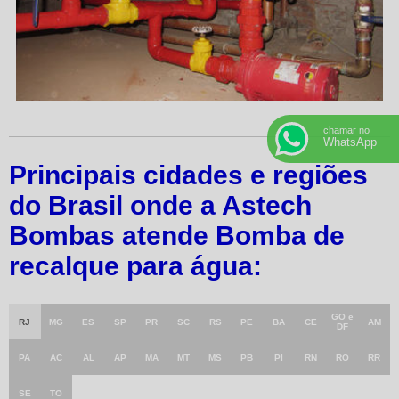
chamar no
WhatsApp
Principais cidades e regiões
do Brasil onde a Astech
Bombas atende Bomba de
recalque para água:
GO e
RJ
MG
ES
SP
PR
SC
RS
PE
BA
CE
AM
DF
PA
AC
AL
AP
MA
MT
MS
PB
PI
RN
RO
RR
SE
TO