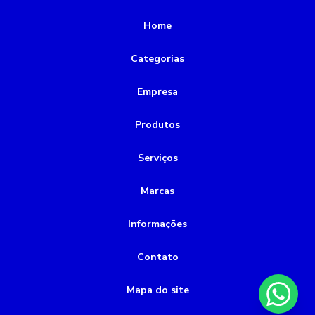
Rebobinamento de motores
Home
Rebobinamento de motores valor
Categorias
alinhamento de motor a laser
bomba de incêndio 5cv
Empresa
bomba de incêndio a combustão
bomba de incêndio a diesel
bomba de incêndio preço
Produtos
bomba de vácuo industrial
bomba química
Serviços
bomba submersível 2cv
bomba submersível esgoto
Marcas
bombas submersas para poço
Informações
bombas submersas para poços artesianos
conserto de bombas de água
conservadora de bombas
Contato
montagem de tubulações
Mapa do site