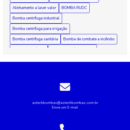
Alinhamento a laser valor
BOMBA RUDC
Bomba centrífuga industrial
Bomba centrífuga para irrigação
Bomba centrífuga sanitária
Bomba de combate a incêndio
Bomba de incêndio
Bomba de incêndio 7 5 cv
Bomba de incêndio preço
Bomba de recalque para esgoto
Bomba de recalque para água
Bomba de água para irrigação
Bomba industrial de água
Bombas industriais
Bombas submersas
Conserto de bomba submersa
Conserto de bombas
astechbombas@astechbombas.com.br
Envie um E-mail
Conserto de bombas de água
Empresa de rebobinagem de motores