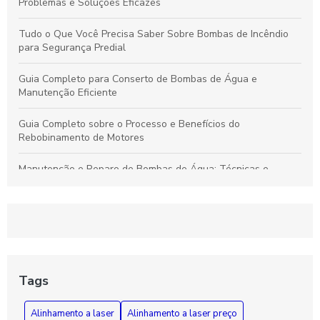
Problemas e Soluções Eficazes
Tudo o Que Você Precisa Saber Sobre Bombas de Incêndio
para Segurança Predial
Guia Completo para Conserto de Bombas de Água e
Manutenção Eficiente
Guia Completo sobre o Processo e Benefícios do
Rebobinamento de Motores
Manutenção e Reparo de Bombas de Água: Técnicas e
Soluções Eficazes para Durabilidade
Rebobinamento de Motores: Como Melhorar o Desempenho e
Prolongar a Vida Útil dos Seus Equipamentos
Guia Essencial sobre Bombas de Incêndio: Segurança,
Funcionamento e Manutenção Fundamental
Tags
Como Diagnosticar e Reparar Bombas d'Água com Segurança
Alinhamento a laser
Alinhamento a laser preço
e Eficiência