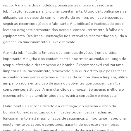
vácuo. A maioria dos modelos possui partes móveis que requerem
lubrificação regular para funcionar corretamente. O tipo de lubrificante a ser
utilizado varia de acordo com o modelo da bomba, por isso é essencial
seguir as recomendações do fabricante. A lubrificação inadequada pode
levar ao desgaste prematuro das peças e, consequentemente, à falha do
equipamento. Realizar a lubrificação nos intervalos recomendados ajuda a
garantir um funcionamento suave e eficiente.
Além da lubrificação, a limpeza das bombas de vácuo é uma prática
importante. A sujeira e os contaminantes podem se acumular ao longo do
tempo, afetando o desempenho da bomba. É recomendável realizar uma
limpeza visual mensalmente, removendo qualquer detrito que possa ter se
acumulado nas partes externas e internas da bomba. Para a limpeza, utilize
um pano seco e evite o uso de água ou solventes que possam danificar
componentes elétricos. A manutenção da limpeza não apenas melhora o
desempenho, mas também ajuda a prevenir a corrosão e o desgaste.
Outro ponto a ser considerado é a verificação do sistema elétrico da
bomba. Conexões soltas ou danificadas podem causar falhas no
funcionamento e até mesmo riscos de segurança. É importante inspecionar
regularmente os cabos e conectores, garantindo que estejam em boas
condições. Caso identifique qualquer sinal de desgaste, como fios