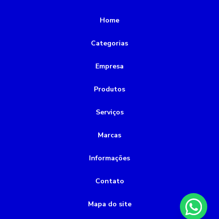
Preço de rebobinamento de motores elétricos
Rebobinamento de motores
Home
Rebobinamento de motores valor
Categorias
alinhamento de motor a laser
bomba de incêndio 5cv
Empresa
bomba de incêndio a combustão
bomba de incêndio a diesel
bomba de incêndio preço
Produtos
bomba de vácuo industrial
bomba química
Serviços
bomba submersível 2cv
bomba submersível esgoto
Marcas
bombas submersas para poço
Informações
bombas submersas para poços artesianos
conserto de bombas de água
conservadora de bombas
Contato
montagem de tubulações
Mapa do site