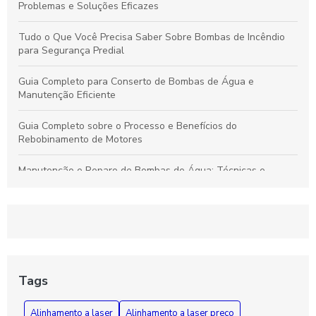
Problemas e Soluções Eficazes
Tudo o Que Você Precisa Saber Sobre Bombas de Incêndio
para Segurança Predial
Guia Completo para Conserto de Bombas de Água e
Manutenção Eficiente
Guia Completo sobre o Processo e Benefícios do
Rebobinamento de Motores
Manutenção e Reparo de Bombas de Água: Técnicas e
Soluções Eficazes para Durabilidade
Rebobinamento de Motores: Como Melhorar o Desempenho e
Prolongar a Vida Útil dos Seus Equipamentos
Guia Essencial sobre Bombas de Incêndio: Segurança,
Funcionamento e Manutenção Fundamental
Tags
Como Diagnosticar e Reparar Bombas d'Água com Segurança
Alinhamento a laser
Alinhamento a laser preço