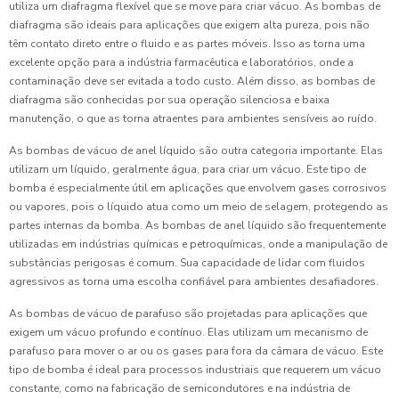
utiliza um diafragma flexível que se move para criar vácuo. As bombas de
diafragma são ideais para aplicações que exigem alta pureza, pois não
têm contato direto entre o fluido e as partes móveis. Isso as torna uma
excelente opção para a indústria farmacêutica e laboratórios, onde a
contaminação deve ser evitada a todo custo. Além disso, as bombas de
diafragma são conhecidas por sua operação silenciosa e baixa
manutenção, o que as torna atraentes para ambientes sensíveis ao ruído.
As bombas de vácuo de anel líquido são outra categoria importante. Elas
utilizam um líquido, geralmente água, para criar um vácuo. Este tipo de
bomba é especialmente útil em aplicações que envolvem gases corrosivos
ou vapores, pois o líquido atua como um meio de selagem, protegendo as
partes internas da bomba. As bombas de anel líquido são frequentemente
utilizadas em indústrias químicas e petroquímicas, onde a manipulação de
substâncias perigosas é comum. Sua capacidade de lidar com fluidos
agressivos as torna uma escolha confiável para ambientes desafiadores.
As bombas de vácuo de parafuso são projetadas para aplicações que
exigem um vácuo profundo e contínuo. Elas utilizam um mecanismo de
parafuso para mover o ar ou os gases para fora da câmara de vácuo. Este
tipo de bomba é ideal para processos industriais que requerem um vácuo
constante, como na fabricação de semicondutores e na indústria de