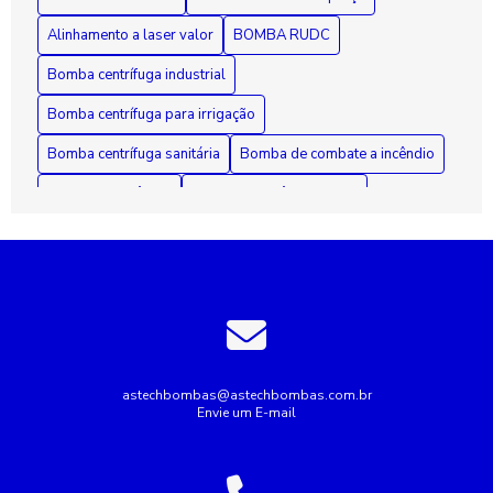
e Eficiência
Alinhamento a laser valor
BOMBA RUDC
Bomba centrífuga industrial
Bomba centrífuga para irrigação
Bomba centrífuga sanitária
Bomba de combate a incêndio
Bomba de incêndio
Bomba de incêndio 7 5 cv
Bomba de incêndio preço
Bomba de recalque para esgoto
Bomba de recalque para água
Bomba de água para irrigação
Bomba industrial de água
Bombas industriais
Bombas submersas
Conserto de bomba submersa
Conserto de bombas
astechbombas@astechbombas.com.br
Envie um E-mail
Conserto de bombas de água
Empresa de rebobinagem de motores