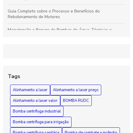
Guia Completo sobre o Processo e Benefícios do
Rebobinamento de Motores
Manutenção e Reparo de Bombas de Água: Técnicas e
Soluções Eficazes para Durabilidade
Rebobinamento de Motores: Como Melhorar o Desempenho e
Prolongar a Vida Útil dos Seus Equipamentos
Guia Essencial sobre Bombas de Incêndio: Segurança,
Funcionamento e Manutenção Fundamental
Tags
Como Diagnosticar e Reparar Bombas d'Água com Segurança
Alinhamento a laser
Alinhamento a laser preço
e Eficiência
Alinhamento a laser valor
BOMBA RUDC
Bomba centrífuga industrial
Bomba centrífuga para irrigação
Bomba centrífuga sanitária
Bomba de combate a incêndio