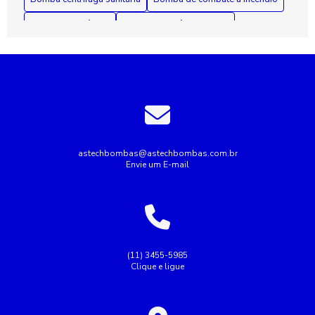
Bomba de incêndio
Bomba de incêndio 7 5 cv
Bomba de incêndio preço
Bomba de recalque para esgoto
Bomba de recalque para água
Bomba de água para irrigação
Bomba industrial de água
Bombas industriais
Bombas submersas
Conserto de bomba submersa
Conserto de bombas
astechbombas@astechbombas.com.br
Envie um E-mail
Conserto de bombas de água
Empresa de rebobinagem de motores
Empresa de tubulação hidráulica
Empresa montagem de painel elétrico
(11) 3455-5985
Clique e ligue
Empresas de manutenção de tubulação
Empresas de rebobinamento de motores elétricos