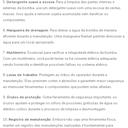
5.
Detergente suave e escova
: Para a limpeza das partes internas e
externas da bomba, use um detergente suave com uma escova de cerdas
macias. Isso ajuda a remover sujeira acumulada sem danificar os
componentes.
6.
Mangueira de drenagem
: Para drenar a água da bomba de maneira
eficiente durante a manutenção. Uma mangueira flexível permite direcionar a
água para um local apropriado.
7.
Multímetro
: Essencial para verificar a integridade elétrica da bomba.
Com um multímetro, você pode testar se há corrente elétrica adequada
sendo fornecida e identificar possíveis falhas no sistema elétrico.
8.
Luvas de trabalho
: Protegem as mãos do operador durante a
manutenção. Elas previnem cortes e abrasões e garantem maior segurança
ao manusear ferramentas e componentes que podem estar afiadas.
9.
Óculos de proteção
: Outra ferramenta de segurança importante, os
óculos ajudam a proteger os olhos de possíveis gotículas de água ou
detritos soltos durante o processo de limpeza e desmontagem.
10.
Registro de manutenção
: Embora não seja uma ferramenta física,
manter um registro das manutenções realizadas é fundamental para