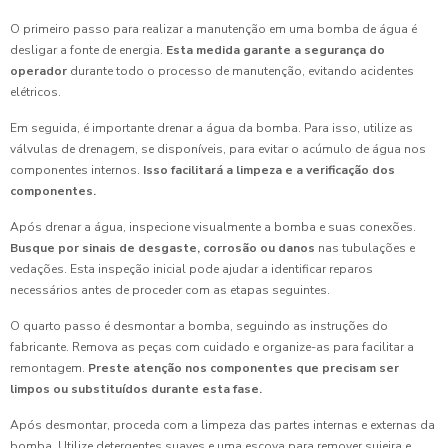
O primeiro passo para realizar a manutenção em uma bomba de água é
desligar a fonte de energia.
Esta medida garante a segurança do
operador
durante todo o processo de manutenção, evitando acidentes
elétricos.
Em seguida, é importante drenar a água da bomba. Para isso, utilize as
válvulas de drenagem, se disponíveis, para evitar o acúmulo de água nos
componentes internos.
Isso facilitará a limpeza e a verificação dos
componentes.
Após drenar a água, inspecione visualmente a bomba e suas conexões.
Busque por sinais de desgaste, corrosão ou danos
nas tubulações e
vedações. Esta inspeção inicial pode ajudar a identificar reparos
necessários antes de proceder com as etapas seguintes.
O quarto passo é desmontar a bomba, seguindo as instruções do
fabricante. Remova as peças com cuidado e organize-as para facilitar a
remontagem.
Preste atenção nos componentes que precisam ser
limpos ou substituídos durante esta fase.
Após desmontar, proceda com a limpeza das partes internas e externas da
bomba. Utilize detergentes suaves e uma escova para remover sujeira e