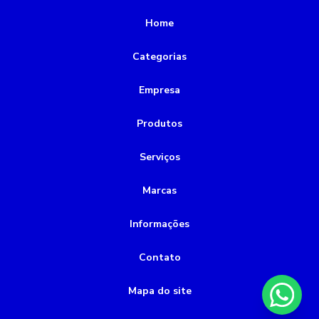
Rebobinamento de motores
Home
Rebobinamento de motores valor
Categorias
alinhamento de motor a laser
bomba de incêndio 5cv
Empresa
bomba de incêndio a combustão
bomba de incêndio a diesel
bomba de incêndio preço
Produtos
bomba de vácuo industrial
bomba química
Serviços
bomba submersível 2cv
bomba submersível esgoto
Marcas
bombas submersas para poço
Informações
bombas submersas para poços artesianos
conserto de bombas de água
conservadora de bombas
Contato
montagem de tubulações
Mapa do site