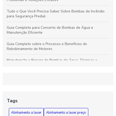
Tudo o Que Você Precisa Saber Sobre Bombas de Incêndio
para Segurança Predial
Guia Completo para Conserto de Bombas de Água e
Manutenção Eficiente
Guia Completo sobre o Processo e Benefícios do
Rebobinamento de Motores
Manutenção e Reparo de Bombas de Água: Técnicas e
Soluções Eficazes para Durabilidade
Rebobinamento de Motores: Como Melhorar o Desempenho e
Prolongar a Vida Útil dos Seus Equipamentos
Guia Essencial sobre Bombas de Incêndio: Segurança,
Funcionamento e Manutenção Fundamental
Tags
Como Diagnosticar e Reparar Bombas d'Água com Segurança
Alinhamento a laser
Alinhamento a laser preço
e Eficiência