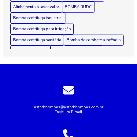
Alinhamento a laser valor
BOMBA RUDC
Bomba centrífuga industrial
Bomba centrífuga para irrigação
Bomba centrífuga sanitária
Bomba de combate a incêndio
Bomba de incêndio
Bomba de incêndio 7 5 cv
Bomba de incêndio preço
Bomba de recalque para esgoto
Bomba de recalque para água
Bomba de água para irrigação
Bomba industrial de água
Bombas industriais
Bombas submersas
Conserto de bomba submersa
Conserto de bombas
astechbombas@astechbombas.com.br
Envie um E-mail
Conserto de bombas de água
Empresa de rebobinagem de motores