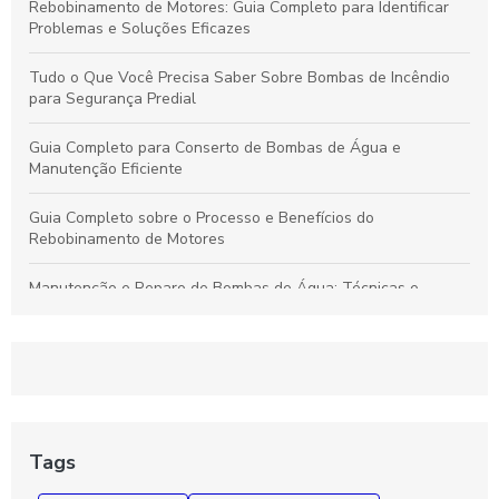
Rebobinamento de Motores: Guia Completo para Identificar
Problemas e Soluções Eficazes
Tudo o Que Você Precisa Saber Sobre Bombas de Incêndio
para Segurança Predial
Guia Completo para Conserto de Bombas de Água e
Manutenção Eficiente
Guia Completo sobre o Processo e Benefícios do
Rebobinamento de Motores
Manutenção e Reparo de Bombas de Água: Técnicas e
Soluções Eficazes para Durabilidade
Rebobinamento de Motores: Como Melhorar o Desempenho e
Prolongar a Vida Útil dos Seus Equipamentos
Guia Essencial sobre Bombas de Incêndio: Segurança,
Funcionamento e Manutenção Fundamental
Tags
Como Diagnosticar e Reparar Bombas d'Água com Segurança