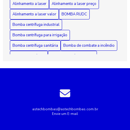
Alinhamento a laser
Alinhamento a laser preço
e Eficiência
Alinhamento a laser valor
BOMBA RUDC
Bomba centrífuga industrial
Bomba centrífuga para irrigação
Bomba centrífuga sanitária
Bomba de combate a incêndio
Bomba de incêndio
Bomba de incêndio 7 5 cv
Bomba de incêndio preço
Bomba de recalque para esgoto
Bomba de recalque para água
Bomba de água para irrigação
Bomba industrial de água
Bombas industriais
Bombas submersas
Conserto de bomba submersa
Conserto de bombas
astechbombas@astechbombas.com.br
Envie um E-mail
Conserto de bombas de água
Empresa de rebobinagem de motores