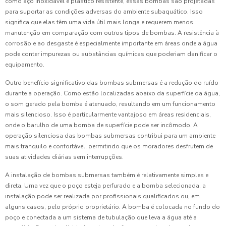
como aço inoxidável e plástico resistente, essas bombas são projetadas
para suportar as condições adversas do ambiente subaquático. Isso
significa que elas têm uma vida útil mais longa e requerem menos
manutenção em comparação com outros tipos de bombas. A resistência à
corrosão e ao desgaste é especialmente importante em áreas onde a água
pode conter impurezas ou substâncias químicas que poderiam danificar o
equipamento.
Outro benefício significativo das bombas submersas é a redução do ruído
durante a operação. Como estão localizadas abaixo da superfície da água,
o som gerado pela bomba é atenuado, resultando em um funcionamento
mais silencioso. Isso é particularmente vantajoso em áreas residenciais,
onde o barulho de uma bomba de superfície pode ser incômodo. A
operação silenciosa das bombas submersas contribui para um ambiente
mais tranquilo e confortável, permitindo que os moradores desfrutem de
suas atividades diárias sem interrupções.
A instalação de bombas submersas também é relativamente simples e
direta. Uma vez que o poço esteja perfurado e a bomba selecionada, a
instalação pode ser realizada por profissionais qualificados ou, em
alguns casos, pelo próprio proprietário. A bomba é colocada no fundo do
poço e conectada a um sistema de tubulação que leva a água até a