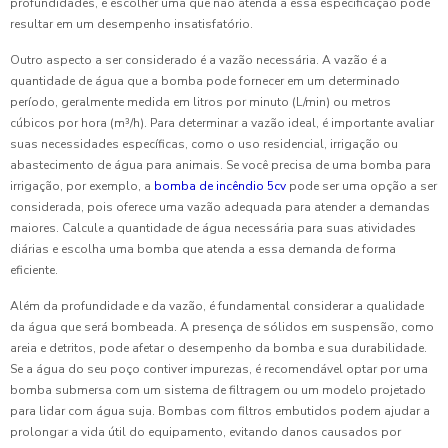
profundidades, e escolher uma que não atenda a essa especificação pode
resultar em um desempenho insatisfatório.
Outro aspecto a ser considerado é a vazão necessária. A vazão é a
quantidade de água que a bomba pode fornecer em um determinado
período, geralmente medida em litros por minuto (L/min) ou metros
cúbicos por hora (m³/h). Para determinar a vazão ideal, é importante avaliar
suas necessidades específicas, como o uso residencial, irrigação ou
abastecimento de água para animais. Se você precisa de uma bomba para
irrigação, por exemplo, a
bomba de incêndio 5cv
pode ser uma opção a ser
considerada, pois oferece uma vazão adequada para atender a demandas
maiores. Calcule a quantidade de água necessária para suas atividades
diárias e escolha uma bomba que atenda a essa demanda de forma
eficiente.
Além da profundidade e da vazão, é fundamental considerar a qualidade
da água que será bombeada. A presença de sólidos em suspensão, como
areia e detritos, pode afetar o desempenho da bomba e sua durabilidade.
Se a água do seu poço contiver impurezas, é recomendável optar por uma
bomba submersa com um sistema de filtragem ou um modelo projetado
para lidar com água suja. Bombas com filtros embutidos podem ajudar a
prolongar a vida útil do equipamento, evitando danos causados por