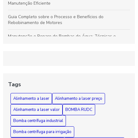
Manutenção Eficiente
Guia Completo sobre o Processo e Benefícios do
Rebobinamento de Motores
Manutenção e Reparo de Bombas de Água: Técnicas e
Soluções Eficazes para Durabilidade
Rebobinamento de Motores: Como Melhorar o Desempenho e
Prolongar a Vida Útil dos Seus Equipamentos
Guia Essencial sobre Bombas de Incêndio: Segurança,
Funcionamento e Manutenção Fundamental
Tags
Como Diagnosticar e Reparar Bombas d'Água com Segurança
Alinhamento a laser
Alinhamento a laser preço
e Eficiência
Alinhamento a laser valor
BOMBA RUDC
Bomba centrífuga industrial
Bomba centrífuga para irrigação