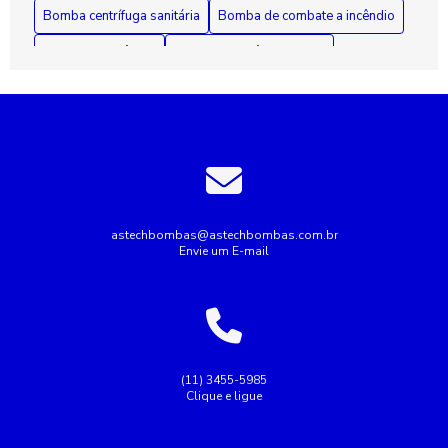
Bomba centrífuga sanitária
Bomba de combate a incêndio
Bomba de incêndio
Bomba de incêndio 7 5 cv
Bomba de incêndio preço
Bomba de recalque para esgoto
Bomba de recalque para água
Bomba de água para irrigação
Bomba industrial de água
Bombas industriais
Bombas submersas
Conserto de bomba submersa
Conserto de bombas
astechbombas@astechbombas.com.br
Envie um E-mail
Conserto de bombas de água
Empresa de rebobinagem de motores
Empresa de tubulação hidráulica
Empresa montagem de painel elétrico
(11) 3455-5985
Clique e ligue
Empresas de manutenção de tubulação