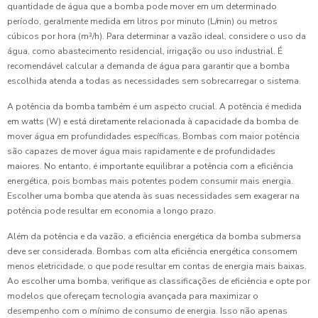
quantidade de água que a bomba pode mover em um determinado
período, geralmente medida em litros por minuto (L/min) ou metros
cúbicos por hora (m³/h). Para determinar a vazão ideal, considere o uso da
água, como abastecimento residencial, irrigação ou uso industrial. É
recomendável calcular a demanda de água para garantir que a bomba
escolhida atenda a todas as necessidades sem sobrecarregar o sistema.
A potência da bomba também é um aspecto crucial. A potência é medida
em watts (W) e está diretamente relacionada à capacidade da bomba de
mover água em profundidades específicas. Bombas com maior potência
são capazes de mover água mais rapidamente e de profundidades
maiores. No entanto, é importante equilibrar a potência com a eficiência
energética, pois bombas mais potentes podem consumir mais energia.
Escolher uma bomba que atenda às suas necessidades sem exagerar na
potência pode resultar em economia a longo prazo.
Além da potência e da vazão, a eficiência energética da bomba submersa
deve ser considerada. Bombas com alta eficiência energética consomem
menos eletricidade, o que pode resultar em contas de energia mais baixas.
Ao escolher uma bomba, verifique as classificações de eficiência e opte por
modelos que ofereçam tecnologia avançada para maximizar o
desempenho com o mínimo de consumo de energia. Isso não apenas