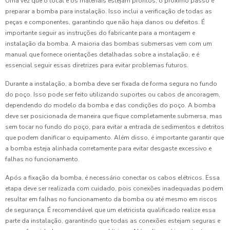
Uma vez que o local e os materiais estejam prontos, o próximo passo é
preparar a bomba para instalação. Isso inclui a verificação de todas as
peças e componentes, garantindo que não haja danos ou defeitos. É
importante seguir as instruções do fabricante para a montagem e
instalação da bomba. A maioria das bombas submersas vem com um
manual que fornece orientações detalhadas sobre a instalação, e é
essencial seguir essas diretrizes para evitar problemas futuros.
Durante a instalação, a bomba deve ser fixada de forma segura no fundo
do poço. Isso pode ser feito utilizando suportes ou cabos de ancoragem,
dependendo do modelo da bomba e das condições do poço. A bomba
deve ser posicionada de maneira que fique completamente submersa, mas
sem tocar no fundo do poço, para evitar a entrada de sedimentos e detritos
que podem danificar o equipamento. Além disso, é importante garantir que
a bomba esteja alinhada corretamente para evitar desgaste excessivo e
falhas no funcionamento.
Após a fixação da bomba, é necessário conectar os cabos elétricos. Essa
etapa deve ser realizada com cuidado, pois conexões inadequadas podem
resultar em falhas no funcionamento da bomba ou até mesmo em riscos
de segurança. É recomendável que um eletricista qualificado realize essa
parte da instalação, garantindo que todas as conexões estejam seguras e