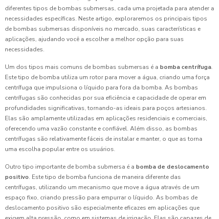
diferentes tipos de bombas submersas, cada uma projetada para atender a
necessidades específicas. Neste artigo, exploraremos os principais tipos
de bombas submersas disponíveis no mercado, suas características e
aplicações, ajudando você a escolher a melhor opção para suas
necessidades.
Um dos tipos mais comuns de bombas submersas é a
bomba centrífuga
.
Este tipo de bomba utiliza um rotor para mover a água, criando uma força
centrífuga que impulsiona o líquido para fora da bomba. As bombas
centrífugas são conhecidas por sua eficiência e capacidade de operar em
profundidades significativas, tornando-as ideais para poços artesianos.
Elas são amplamente utilizadas em aplicações residenciais e comerciais,
oferecendo uma vazão constante e confiável. Além disso, as bombas
centrífugas são relativamente fáceis de instalar e manter, o que as torna
uma escolha popular entre os usuários.
Outro tipo importante de bomba submersa é a
bomba de deslocamento
positivo
. Este tipo de bomba funciona de maneira diferente das
centrífugas, utilizando um mecanismo que move a água através de um
espaço fixo, criando pressão para empurrar o líquido. As bombas de
deslocamento positivo são especialmente eficazes em aplicações que
exigem alta pressão, como em sistemas de irrigação. Elas são capazes de