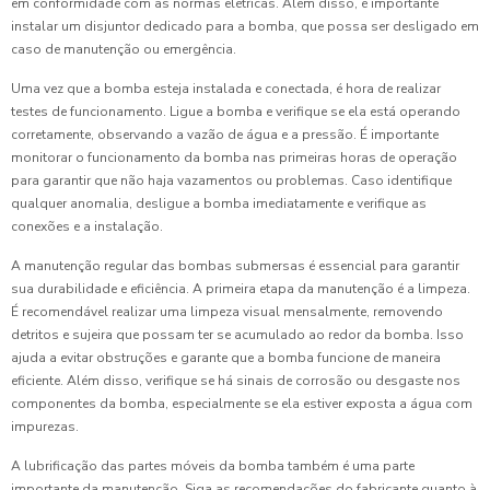
em conformidade com as normas elétricas. Além disso, é importante
instalar um disjuntor dedicado para a bomba, que possa ser desligado em
caso de manutenção ou emergência.
Uma vez que a bomba esteja instalada e conectada, é hora de realizar
testes de funcionamento. Ligue a bomba e verifique se ela está operando
corretamente, observando a vazão de água e a pressão. É importante
monitorar o funcionamento da bomba nas primeiras horas de operação
para garantir que não haja vazamentos ou problemas. Caso identifique
qualquer anomalia, desligue a bomba imediatamente e verifique as
conexões e a instalação.
A manutenção regular das bombas submersas é essencial para garantir
sua durabilidade e eficiência. A primeira etapa da manutenção é a limpeza.
É recomendável realizar uma limpeza visual mensalmente, removendo
detritos e sujeira que possam ter se acumulado ao redor da bomba. Isso
ajuda a evitar obstruções e garante que a bomba funcione de maneira
eficiente. Além disso, verifique se há sinais de corrosão ou desgaste nos
componentes da bomba, especialmente se ela estiver exposta a água com
impurezas.
A lubrificação das partes móveis da bomba também é uma parte
importante da manutenção. Siga as recomendações do fabricante quanto à