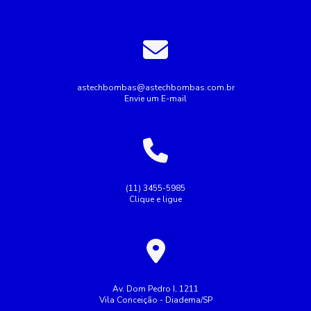
Bomba de recalque para água
Bomba de água para irrigação
Bomba industrial de água
Bombas industriais
Bombas submersas
Conserto de bomba submersa
Conserto de bombas
astechbombas@astechbombas.com.br
Envie um E-mail
Conserto de bombas de água
Empresa de rebobinagem de motores
Empresa de tubulação hidráulica
Empresa montagem de painel elétrico
(11) 3455-5985
Clique e ligue
Empresas de manutenção de tubulação
Empresas de rebobinamento de motores elétricos
Fazer Manutenção de bombas de recalque
Industrial
Indústria
Instalação de bombas
Av. Dom Pedro I, 1211
Vila Conceição - Diadema/SP
Manutenção de bomba submersa