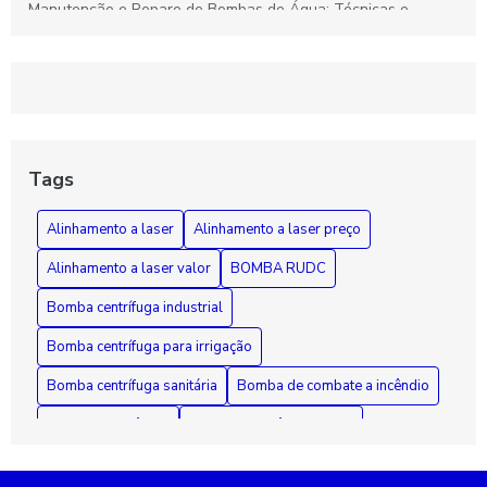
Manutenção e Reparo de Bombas de Água: Técnicas e
Soluções Eficazes para Durabilidade
Rebobinamento de Motores: Como Melhorar o Desempenho e
Prolongar a Vida Útil dos Seus Equipamentos
Guia Essencial sobre Bombas de Incêndio: Segurança,
Funcionamento e Manutenção Fundamental
Tags
Como Diagnosticar e Reparar Bombas d'Água com Segurança
Alinhamento a laser
Alinhamento a laser preço
e Eficiência
Alinhamento a laser valor
BOMBA RUDC
Bomba centrífuga industrial
Bomba centrífuga para irrigação
Bomba centrífuga sanitária
Bomba de combate a incêndio
Bomba de incêndio
Bomba de incêndio 7 5 cv
Bomba de incêndio preço
Bomba de recalque para esgoto