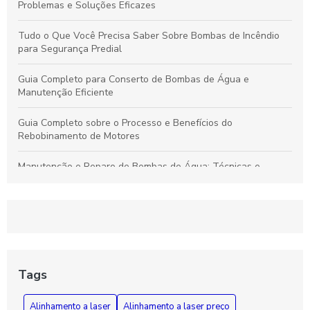
Problemas e Soluções Eficazes
Tudo o Que Você Precisa Saber Sobre Bombas de Incêndio
para Segurança Predial
Guia Completo para Conserto de Bombas de Água e
Manutenção Eficiente
Guia Completo sobre o Processo e Benefícios do
Rebobinamento de Motores
Manutenção e Reparo de Bombas de Água: Técnicas e
Soluções Eficazes para Durabilidade
Rebobinamento de Motores: Como Melhorar o Desempenho e
Prolongar a Vida Útil dos Seus Equipamentos
Guia Essencial sobre Bombas de Incêndio: Segurança,
Funcionamento e Manutenção Fundamental
Tags
Como Diagnosticar e Reparar Bombas d'Água com Segurança
Alinhamento a laser
Alinhamento a laser preço