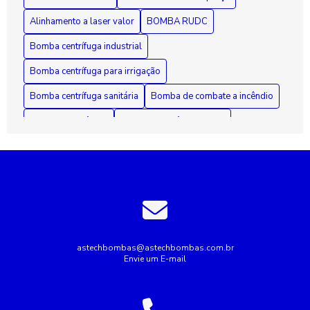
e Eficiência
Alinhamento a laser valor
BOMBA RUDC
Bomba centrífuga industrial
Bomba centrífuga para irrigação
Bomba centrífuga sanitária
Bomba de combate a incêndio
Bomba de incêndio
Bomba de incêndio 7 5 cv
Bomba de incêndio preço
Bomba de recalque para esgoto
Bomba de recalque para água
Bomba de água para irrigação
Bomba industrial de água
Bombas industriais
Bombas submersas
Conserto de bomba submersa
Conserto de bombas
astechbombas@astechbombas.com.br
Envie um E-mail
Conserto de bombas de água
Empresa de rebobinagem de motores