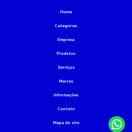
Rebobinamento de motores
Home
Rebobinamento de motores valor
Categorias
alinhamento de motor a laser
bomba de incêndio 5cv
Empresa
bomba de incêndio a combustão
bomba de incêndio a diesel
bomba de incêndio preço
Produtos
bomba de vácuo industrial
bomba química
Serviços
bomba submersível 2cv
bomba submersível esgoto
Marcas
bombas submersas para poço
Informações
bombas submersas para poços artesianos
conserto de bombas de água
conservadora de bombas
Contato
montagem de tubulações
Mapa do site