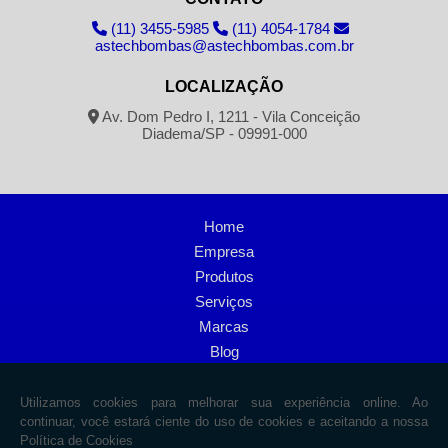
(11) 3455-5985
(11) 4054-1784
astechbombas@astechbombas.com.br
LOCALIZAÇÃO
Av. Dom Pedro I, 1211 - Vila Conceição
Diadema/SP - 09991-000
Home
Empresa
Produtos
Serviços
Marcas
Blog
Informações
Contato
Mapa do site