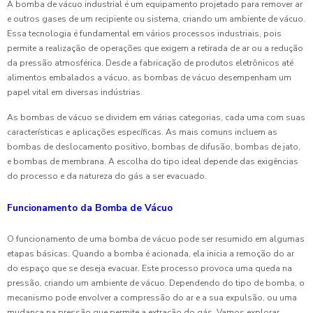
A bomba de vácuo industrial é um equipamento projetado para remover ar
e outros gases de um recipiente ou sistema, criando um ambiente de vácuo.
Essa tecnologia é fundamental em vários processos industriais, pois
permite a realização de operações que exigem a retirada de ar ou a redução
da pressão atmosférica. Desde a fabricação de produtos eletrônicos até
alimentos embalados a vácuo, as bombas de vácuo desempenham um
papel vital em diversas indústrias.
As bombas de vácuo se dividem em várias categorias, cada uma com suas
características e aplicações específicas. As mais comuns incluem as
bombas de deslocamento positivo, bombas de difusão, bombas de jato,
e bombas de membrana. A escolha do tipo ideal depende das exigências
do processo e da natureza do gás a ser evacuado.
Funcionamento da Bomba de Vácuo
O funcionamento de uma bomba de vácuo pode ser resumido em algumas
etapas básicas. Quando a bomba é acionada, ela inicia a remoção do ar
do espaço que se deseja evacuar. Este processo provoca uma queda na
pressão, criando um ambiente de vácuo. Dependendo do tipo de bomba, o
mecanismo pode envolver a compressão do ar e a sua expulsão, ou uma
mudança na pressão que permite a extração do gás. Vamos explorar