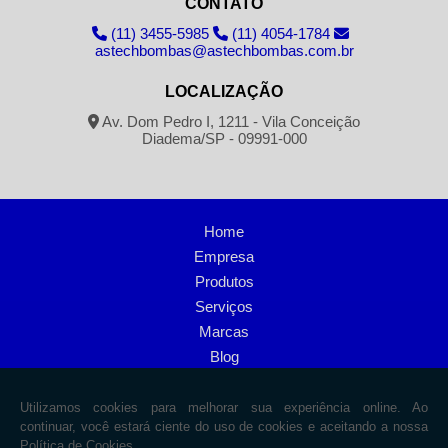
CONTATO
(11) 3455-5985
(11) 4054-1784
astechbombas@astechbombas.com.br
LOCALIZAÇÃO
Av. Dom Pedro I, 1211 - Vila Conceição
Diadema/SP - 09991-000
Home
Empresa
Produtos
Serviços
Marcas
Blog
Informações
Contato
Mapa do site