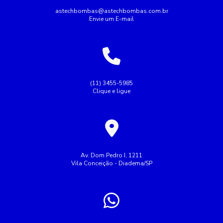
Conserto de bomba submersa
Conserto de bombas
astechbombas@astechbombas.com.br
Envie um E-mail
Conserto de bombas de água
Empresa de rebobinagem de motores
Empresa de tubulação hidráulica
Empresa montagem de painel elétrico
(11) 3455-5985
Clique e ligue
Empresas de manutenção de tubulação
Empresas de rebobinamento de motores elétricos
Fazer Manutenção de bombas de recalque
Industrial
Indústria
Instalação de bombas
Av. Dom Pedro I, 1211
Vila Conceição - Diadema/SP
Manutenção de bomba submersa
Manutenção de bombas de recalque
Manutenção em bomba de água
Manutenção em bombas