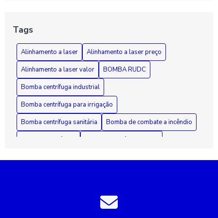
Guia Essencial sobre Bombas de Incêndio: Segurança,
Funcionamento e Manutenção Fundamental
Tags
Como Diagnosticar e Reparar Bombas d'Água com Segurança
Alinhamento a laser
Alinhamento a laser preço
e Eficiência
Alinhamento a laser valor
BOMBA RUDC
Bomba centrífuga industrial
Bomba centrífuga para irrigação
Bomba centrífuga sanitária
Bomba de combate a incêndio
Bomba de incêndio
Bomba de incêndio 7 5 cv
Bomba de incêndio preço
Bomba de recalque para esgoto
Bomba de recalque para água
Bomba de água para irrigação
Bomba industrial de água
Bombas industriais
Bombas submersas