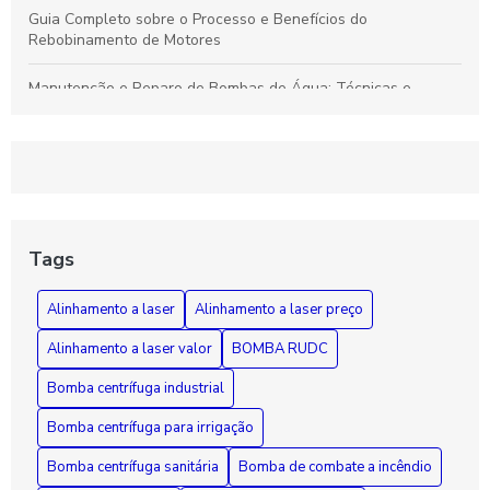
Guia Completo sobre o Processo e Benefícios do
Rebobinamento de Motores
Manutenção e Reparo de Bombas de Água: Técnicas e
Soluções Eficazes para Durabilidade
Rebobinamento de Motores: Como Melhorar o Desempenho e
Prolongar a Vida Útil dos Seus Equipamentos
Guia Essencial sobre Bombas de Incêndio: Segurança,
Funcionamento e Manutenção Fundamental
Tags
Como Diagnosticar e Reparar Bombas d'Água com Segurança
Alinhamento a laser
Alinhamento a laser preço
e Eficiência
Alinhamento a laser valor
BOMBA RUDC
Bomba centrífuga industrial
Bomba centrífuga para irrigação
Bomba centrífuga sanitária
Bomba de combate a incêndio