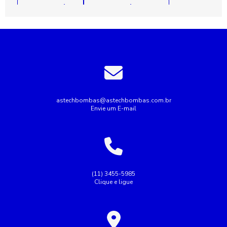
Bomba de incêndio
Bomba de incêndio 7 5 cv
Bomba de incêndio preço
Bomba de recalque para esgoto
Bomba de recalque para água
Bomba de água para irrigação
Bomba industrial de água
Bombas industriais
Bombas submersas
Conserto de bomba submersa
Conserto de bombas
astechbombas@astechbombas.com.br
Envie um E-mail
Conserto de bombas de água
Empresa de rebobinagem de motores
Empresa de tubulação hidráulica
Empresa montagem de painel elétrico
(11) 3455-5985
Clique e ligue
Empresas de manutenção de tubulação
Empresas de rebobinamento de motores elétricos
Fazer Manutenção de bombas de recalque
Industrial