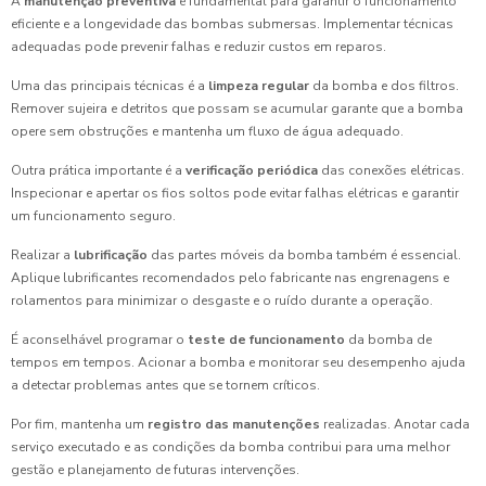
A
manutenção preventiva
é fundamental para garantir o funcionamento
eficiente e a longevidade das bombas submersas. Implementar técnicas
adequadas pode prevenir falhas e reduzir custos em reparos.
Uma das principais técnicas é a
limpeza regular
da bomba e dos filtros.
Remover sujeira e detritos que possam se acumular garante que a bomba
opere sem obstruções e mantenha um fluxo de água adequado.
Outra prática importante é a
verificação periódica
das conexões elétricas.
Inspecionar e apertar os fios soltos pode evitar falhas elétricas e garantir
um funcionamento seguro.
Realizar a
lubrificação
das partes móveis da bomba também é essencial.
Aplique lubrificantes recomendados pelo fabricante nas engrenagens e
rolamentos para minimizar o desgaste e o ruído durante a operação.
É aconselhável programar o
teste de funcionamento
da bomba de
tempos em tempos. Acionar a bomba e monitorar seu desempenho ajuda
a detectar problemas antes que se tornem críticos.
Por fim, mantenha um
registro das manutenções
realizadas. Anotar cada
serviço executado e as condições da bomba contribui para uma melhor
gestão e planejamento de futuras intervenções.