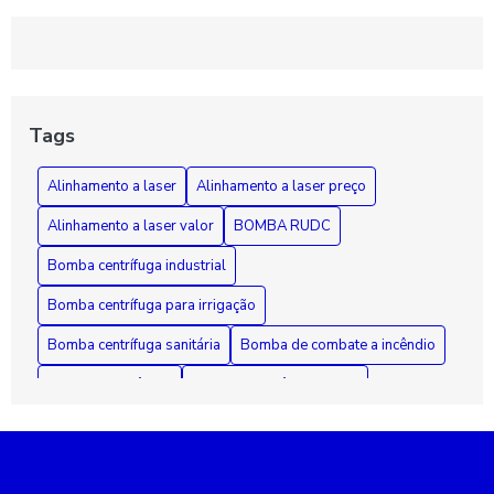
Rebobinamento de Motores: Como Melhorar o Desempenho e
Prolongar a Vida Útil dos Seus Equipamentos
Guia Essencial sobre Bombas de Incêndio: Segurança,
Funcionamento e Manutenção Fundamental
Tags
Como Diagnosticar e Reparar Bombas d'Água com Segurança
Alinhamento a laser
Alinhamento a laser preço
e Eficiência
Alinhamento a laser valor
BOMBA RUDC
Bomba centrífuga industrial
Bomba centrífuga para irrigação
Bomba centrífuga sanitária
Bomba de combate a incêndio
Bomba de incêndio
Bomba de incêndio 7 5 cv
Bomba de incêndio preço
Bomba de recalque para esgoto
Bomba de recalque para água