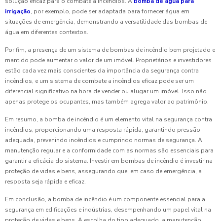
solução eficaz para o combate a incêndios. A
bomba de água para
irrigação
, por exemplo, pode ser adaptada para fornecer água em
situações de emergência, demonstrando a versatilidade das bombas de
água em diferentes contextos.
Por fim, a presença de um sistema de bombas de incêndio bem projetado e
mantido pode aumentar o valor de um imóvel. Proprietários e investidores
estão cada vez mais conscientes da importância da segurança contra
incêndios, e um sistema de combate a incêndios eficaz pode ser um
diferencial significativo na hora de vender ou alugar um imóvel. Isso não
apenas protege os ocupantes, mas também agrega valor ao patrimônio.
Em resumo, a bomba de incêndio é um elemento vital na segurança contra
incêndios, proporcionando uma resposta rápida, garantindo pressão
adequada, prevenindo incêndios e cumprindo normas de segurança. A
manutenção regular e a conformidade com as normas são essenciais para
garantir a eficácia do sistema. Investir em bombas de incêndio é investir na
proteção de vidas e bens, assegurando que, em caso de emergência, a
resposta seja rápida e eficaz.
Em conclusão, a bomba de incêndio é um componente essencial para a
segurança em edificações e indústrias, desempenhando um papel vital na
proteção de vidas e bens. A escolha do tipo adequado, a manutenção