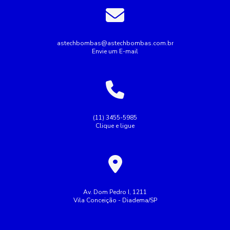
Bomba de água para irrigação
Bomba industrial de água
Bombas industriais
Bombas submersas
Conserto de bomba submersa
Conserto de bombas
astechbombas@astechbombas.com.br
Envie um E-mail
Conserto de bombas de água
Empresa de rebobinagem de motores
Empresa de tubulação hidráulica
Empresa montagem de painel elétrico
(11) 3455-5985
Clique e ligue
Empresas de manutenção de tubulação
Empresas de rebobinamento de motores elétricos
Fazer Manutenção de bombas de recalque
Industrial
Indústria
Instalação de bombas
Av. Dom Pedro I, 1211
Vila Conceição - Diadema/SP
Manutenção de bomba submersa
Manutenção de bombas de recalque