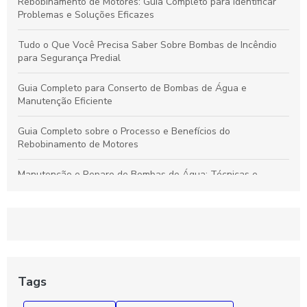
Rebobinamento de Motores: Guia Completo para Identificar
Problemas e Soluções Eficazes
Tudo o Que Você Precisa Saber Sobre Bombas de Incêndio
para Segurança Predial
Guia Completo para Conserto de Bombas de Água e
Manutenção Eficiente
Guia Completo sobre o Processo e Benefícios do
Rebobinamento de Motores
Manutenção e Reparo de Bombas de Água: Técnicas e
Soluções Eficazes para Durabilidade
Rebobinamento de Motores: Como Melhorar o Desempenho e
Prolongar a Vida Útil dos Seus Equipamentos
Guia Essencial sobre Bombas de Incêndio: Segurança,
Funcionamento e Manutenção Fundamental
Tags
Como Diagnosticar e Reparar Bombas d'Água com Segurança