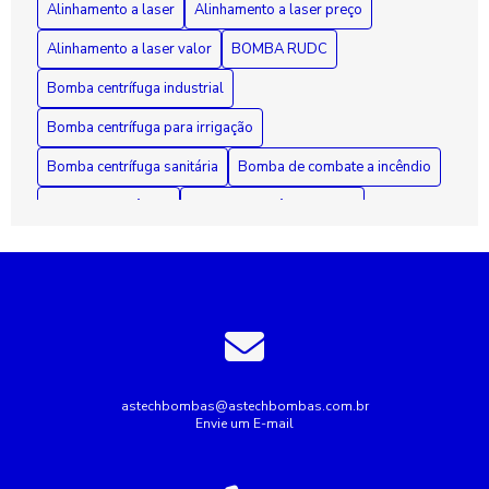
Alinhamento a laser
Alinhamento a laser preço
e Eficiência
Alinhamento a laser valor
BOMBA RUDC
Bomba centrífuga industrial
Bomba centrífuga para irrigação
Bomba centrífuga sanitária
Bomba de combate a incêndio
Bomba de incêndio
Bomba de incêndio 7 5 cv
Bomba de incêndio preço
Bomba de recalque para esgoto
Bomba de recalque para água
Bomba de água para irrigação
Bomba industrial de água
Bombas industriais
Bombas submersas
Conserto de bomba submersa
Conserto de bombas
astechbombas@astechbombas.com.br
Envie um E-mail
Conserto de bombas de água
Empresa de rebobinagem de motores