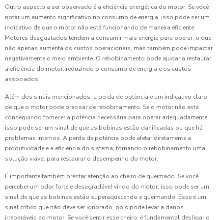
Outro aspecto a ser observado é a eficiência energética do motor. Se você
notar um aumento significativo no consumo de energia, isso pode ser um
indicativo de que o motor não está funcionando de maneira eficiente.
Motores desgastados tendem a consumir mais energia para operar, o que
não apenas aumenta os custos operacionais, mas também pode impactar
negativamente o meio ambiente. O rebobinamento pode ajudar a restaurar
a eficiência do motor, reduzindo o consumo de energia e os custos
associados.
Além dos sinais mencionados, a perda de potência é um indicativo claro
de que o motor pode precisar de rebobinamento. Se o motor não está
conseguindo fornecer a potência necessária para operar adequadamente,
isso pode ser um sinal de que as bobinas estão danificadas ou que há
problemas internos. A perda de potência pode afetar diretamente a
produtividade e a eficiência do sistema, tornando o rebobinamento uma
solução viável para restaurar o desempenho do motor.
É importante também prestar atenção ao cheiro de queimado. Se você
perceber um odor forte e desagradável vindo do motor, isso pode ser um
sinal de que as bobinas estão superaquecendo e queimando. Esse é um
sinal crítico que não deve ser ignorado, pois pode levar a danos
irreparáveis ao motor. Se você sentir esse cheiro, é fundamental desligar o