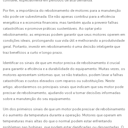
confiável, especialmente em períodos de alta demanda.
Por fim, a importância do rebobinamento de motores para a manutenção
não pode ser subestimada. Ele não apenas contribui para a eficiência
energética e a economia financeira, mas também ajuda a prevenir falhas
catastróficas e promove práticas sustentáveis. Ao optar pelo
rebobinamento, as empresas podem garantir que seus motores operem em
condições ideais, prolongando sua vida útil e melhorando a produtividade
geral. Portanto, investir em rebobinamento é uma decisão inteligente que
traz benefícios a curto e longo prazo.
Identificar os sinais de que um motor precisa de rebobinamento é crucial
para garantir a eficiência e a durabilidade do equipamento. Muitas vezes, os
motores apresentam sintomas que, se não tratados, podem levar a falhas
catastróficas e custos elevados com reparos ou substituições. Neste
artigo, abordaremos os principais sinais que indicam que seu motor pode
precisar de rebobinamento, ajudando você a tomar decisões informadas
sobre a manutenção do seu equipamento.
Um dos primeiros sinais de que um motor pode precisar de rebobinamento
é o aumento da temperatura durante a operação. Motores que operam em
temperaturas mais altas do que o normal podem estar enfrentando
problemas nas bobinas, que podem estar danificadas ou desgastadas. O