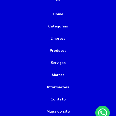
Preço de rebobinamento de motores elétricos
Rebobinamento de motores
Home
Rebobinamento de motores valor
Categorias
alinhamento de motor a laser
bomba de incêndio 5cv
Empresa
bomba de incêndio a combustão
bomba de incêndio a diesel
bomba de incêndio preço
Produtos
bomba de vácuo industrial
bomba química
Serviços
bomba submersível 2cv
bomba submersível esgoto
Marcas
bombas submersas para poço
Informações
bombas submersas para poços artesianos
conserto de bombas de água
conservadora de bombas
Contato
montagem de tubulações
Mapa do site