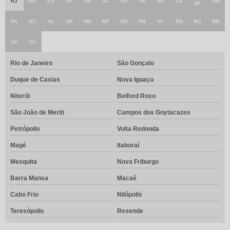
RJ
MG
ES
SP
PR
SC
RS
PE
BA
CE
AM
DF
PA
AC
AL
AP
MA
MT
MS
PB
PI
RN
RO
RR
SE
TO
Rio de Janeiro
São Gonçalo
Duque de Caxias
Nova Iguaçu
Niterói
Belford Roxo
São João de Meriti
Campos dos Goytacazes
Petrópolis
Volta Redonda
Magé
Itaboraí
Mesquita
Nova Friburgo
Barra Mansa
Macaé
Cabo Frio
Nilópolis
Teresópolis
Resende