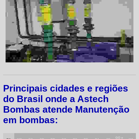
Principais cidades e regiões
do Brasil onde a Astech
Bombas atende Manutenção
em bombas:
GO e