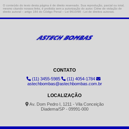
O conteúdo do texto desta página é de direito reservado. Sua reprodução, parcial ou total,
mesmo citando nossos links, é proibida sem a autorização do autor. Crime de violação de
direito autoral – artigo 184 do Código Penal –
Lei 9610/98 - Lei de direitos autorais
.
CONTATO
(11) 3455-5985
(11) 4054-1784
astechbombas@astechbombas.com.br
LOCALIZAÇÃO
Av. Dom Pedro I, 1211 - Vila Conceição
Diadema/SP - 09991-000