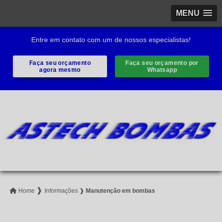
MENU
Entre em contato com um de nossos especialistas!
Faça seu orçamento
Faça seu orçamento por
agora mesmo
Whatsapp
❱
Home
Informações
❱
Manutenção em bombas