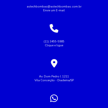
Conserto de bomba submersa
Conserto de bombas
astechbombas@astechbombas.com.br
Envie um E-mail
Conserto de bombas de água
Empresa de rebobinagem de motores
Empresa de tubulação hidráulica
Empresa montagem de painel elétrico
(11) 3455-5985
Clique e ligue
Empresas de manutenção de tubulação
Empresas de rebobinamento de motores elétricos
Fazer Manutenção de bombas de recalque
Industrial
Indústria
Instalação de bombas
Av. Dom Pedro I, 1211
Vila Conceição - Diadema/SP
Manutenção de bomba submersa
Manutenção de bombas de recalque
Manutenção em bomba de água
Manutenção em bombas