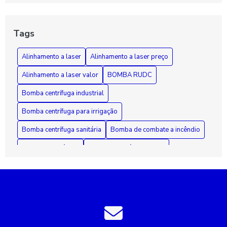
Guia Essencial sobre Bombas de Incêndio: Segurança,
Funcionamento e Manutenção Fundamental
Tags
Como Diagnosticar e Reparar Bombas d'Água com Segurança
Alinhamento a laser
Alinhamento a laser preço
e Eficiência
Alinhamento a laser valor
BOMBA RUDC
Bomba centrífuga industrial
Bomba centrífuga para irrigação
Bomba centrífuga sanitária
Bomba de combate a incêndio
Bomba de incêndio
Bomba de incêndio 7 5 cv
Bomba de incêndio preço
Bomba de recalque para esgoto
Bomba de recalque para água
Bomba de água para irrigação
Bomba industrial de água
Bombas industriais
Bombas submersas