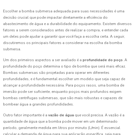
Escolher a bomba submersa adequada para suas necessidades é uma
decisão crucial que pode impactar diretamente a eficiência do
abastecimento de água e a durabilidade do equipamento. Existem diversos
fatores a serem considerados antes de realizar a compra, e entender cada
um deles pode ajudar a garantir que você faça a escolha certa. A seguir,
discutiremos os principais fatores a considerar na escolha da bomba
submersa.
Um dos primeiros aspectos a ser avaliado é a
profundidade do poço
. A
profundidade do poço determina o tipo de bomba que será mais eficaz.
Bombas submersas são projetadas para operar em diferentes
profundidades, e é fundamental escolher um modelo que seja capaz de
alcançar a profundidade necessária. Para poços rasos, uma bomba de
imersão pode ser suficiente, enquanto poços mais profundos exigem
bombas centrífugas submersas, que são mais robustas e capazes de
bombear água a grandes profundidades.
Outro fator importante é a
vazão de água
que você precisa. A vazão é a
quantidade de água que a bomba pode mover em um determinado
período, geralmente medida em litros por minuto (L/min). É essencial
calcular a demanda de água para sua aplicação específica, seja para