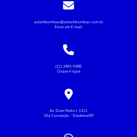
Bombas industriais
Bombas submersas
Conserto de bomba submersa
Conserto de bombas
astechbombas@astechbombas.com.br
Envie um E-mail
Conserto de bombas de água
Empresa de rebobinagem de motores
Empresa de tubulação hidráulica
Empresa montagem de painel elétrico
(11) 3455-5985
Clique e ligue
Empresas de manutenção de tubulação
Empresas de rebobinamento de motores elétricos
Fazer Manutenção de bombas de recalque
Industrial
Indústria
Instalação de bombas
Av. Dom Pedro I, 1211
Vila Conceição - Diadema/SP
Manutenção de bomba submersa
Manutenção de bombas de recalque