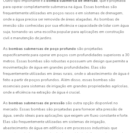
Outro tipo importante é a
bomba submersa de imersão
, que é projetada
para operar completamente submersa na água. Essas bombas são
frequentemente utilizadas em poços rasos e em sistemas de drenagem,
onde a água precisa ser removida de áreas alagadas. As bombas de
imersão são conhecidas por sua eficiência e capacidade de lidar com água
suja, tornando-as uma escolha popular para aplicações em construção
civil e manutenção de jardins.
As
bombas submersas de poço profundo
são projetadas
especificamente para operar em poços com profundidades superiores a 30
metros. Essas bombas são robustas e possuem um design que permite a
movimentação de água em grandes profundidades. Elas são
frequentemente utilizadas em áreas rurais, onde o abastecimento de água é
feito a partir de poços profundos. Além disso, essas bombas são
essenciais para sistemas de irrigação em grandes propriedades agrícolas,
onde a eficiência na extração de água é crucial.
As
bombas submersas de pressão
são outra opção disponível no
mercado. Essas bombas são projetadas para fornecer alta pressão de
água, sendo ideais para aplicações que exigem um fluxo constante e forte.
Elas são frequentemente utilizadas em sistemas de irrigação,
abastecimento de água em edifícios e em processos industriais que