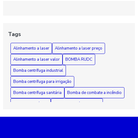
Rebobinamento de Motores: Como Melhorar o Desempenho e
Prolongar a Vida Útil dos Seus Equipamentos
Guia Essencial sobre Bombas de Incêndio: Segurança,
Funcionamento e Manutenção Fundamental
Tags
Como Diagnosticar e Reparar Bombas d'Água com Segurança
Alinhamento a laser
Alinhamento a laser preço
e Eficiência
Alinhamento a laser valor
BOMBA RUDC
Bomba centrífuga industrial
Bomba centrífuga para irrigação
Bomba centrífuga sanitária
Bomba de combate a incêndio
Bomba de incêndio
Bomba de incêndio 7 5 cv
Bomba de incêndio preço
Bomba de recalque para esgoto
Bomba de recalque para água
Bomba de água para irrigação
Bomba industrial de água