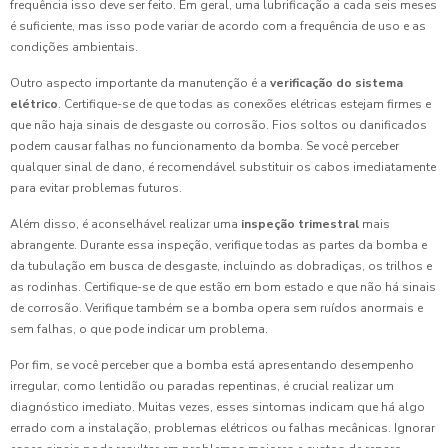
frequência isso deve ser feito. Em geral, uma lubrificação a cada seis meses
é suficiente, mas isso pode variar de acordo com a frequência de uso e as
condições ambientais.
Outro aspecto importante da manutenção é a
verificação do sistema
elétrico
. Certifique-se de que todas as conexões elétricas estejam firmes e
que não haja sinais de desgaste ou corrosão. Fios soltos ou danificados
podem causar falhas no funcionamento da bomba. Se você perceber
qualquer sinal de dano, é recomendável substituir os cabos imediatamente
para evitar problemas futuros.
Além disso, é aconselhável realizar uma
inspeção trimestral
mais
abrangente. Durante essa inspeção, verifique todas as partes da bomba e
da tubulação em busca de desgaste, incluindo as dobradiças, os trilhos e
as rodinhas. Certifique-se de que estão em bom estado e que não há sinais
de corrosão. Verifique também se a bomba opera sem ruídos anormais e
sem falhas, o que pode indicar um problema.
Por fim, se você perceber que a bomba está apresentando desempenho
irregular, como lentidão ou paradas repentinas, é crucial realizar um
diagnóstico imediato. Muitas vezes, esses sintomas indicam que há algo
errado com a instalação, problemas elétricos ou falhas mecânicas. Ignorar