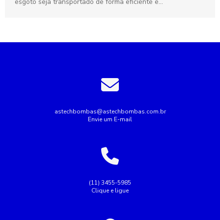
esgoto seja transportado de forma eficiente e...
astechbombas@astechbombas.com.br
Envie um E-mail
(11) 3455-5985
Clique e ligue