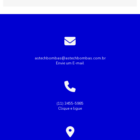
Bomba de incêndio
Bomba de incêndio 7 5 cv
Bomba de incêndio preço
Bomba de recalque para esgoto
Bomba de recalque para água
Bomba de água para irrigação
Bomba industrial de água
Bombas industriais
Bombas submersas
Conserto de bomba submersa
Conserto de bombas
astechbombas@astechbombas.com.br
Envie um E-mail
Conserto de bombas de água
Empresa de rebobinagem de motores
Empresa de tubulação hidráulica
Empresa montagem de painel elétrico
(11) 3455-5985
Clique e ligue
Empresas de manutenção de tubulação
Empresas de rebobinamento de motores elétricos
Fazer Manutenção de bombas de recalque
Industrial