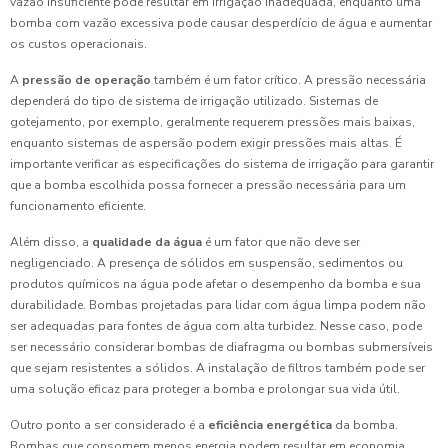
vazão insuficiente pode resultar em irrigação inadequada, enquanto uma
bomba com vazão excessiva pode causar desperdício de água e aumentar
os custos operacionais.
A
pressão de operação
também é um fator crítico. A pressão necessária
dependerá do tipo de sistema de irrigação utilizado. Sistemas de
gotejamento, por exemplo, geralmente requerem pressões mais baixas,
enquanto sistemas de aspersão podem exigir pressões mais altas. É
importante verificar as especificações do sistema de irrigação para garantir
que a bomba escolhida possa fornecer a pressão necessária para um
funcionamento eficiente.
Além disso, a
qualidade da água
é um fator que não deve ser
negligenciado. A presença de sólidos em suspensão, sedimentos ou
produtos químicos na água pode afetar o desempenho da bomba e sua
durabilidade. Bombas projetadas para lidar com água limpa podem não
ser adequadas para fontes de água com alta turbidez. Nesse caso, pode
ser necessário considerar bombas de diafragma ou bombas submersíveis
que sejam resistentes a sólidos. A instalação de filtros também pode ser
uma solução eficaz para proteger a bomba e prolongar sua vida útil.
Outro ponto a ser considerado é a
eficiência energética
da bomba.
Bombas que consomem menos energia podem resultar em economia