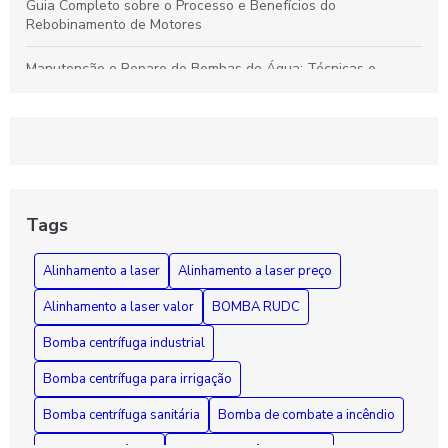
Guia Completo sobre o Processo e Benefícios do
Rebobinamento de Motores
Manutenção e Reparo de Bombas de Água: Técnicas e
Soluções Eficazes para Durabilidade
Rebobinamento de Motores: Como Melhorar o Desempenho e
Prolongar a Vida Útil dos Seus Equipamentos
Guia Essencial sobre Bombas de Incêndio: Segurança,
Funcionamento e Manutenção Fundamental
Tags
Como Diagnosticar e Reparar Bombas d'Água com Segurança
Alinhamento a laser
Alinhamento a laser preço
e Eficiência
Alinhamento a laser valor
BOMBA RUDC
Bomba centrífuga industrial
Bomba centrífuga para irrigação
Bomba centrífuga sanitária
Bomba de combate a incêndio