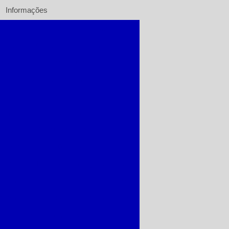
Informações
io
Rebobinamento de motores
ersas
Alinhamento a laser
e bombas
Bomba química
l elétrico
Bombas industriais
rto de bombas de água
 irrigação
Instalação de bombas
 esgoto
Manutenção em bombas
uo industrial
Bomba rudc
bmersa
Bomba centrífuga sanitária
incêndio
Bomba industrial de água
ubmersa
Bomba centrífuga industrial
entrífuga para irrigação