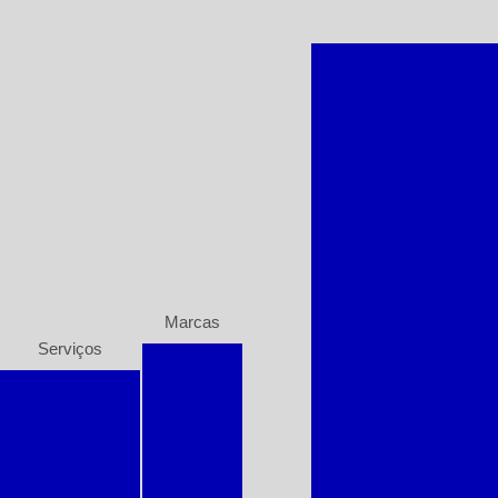
Bomba de incênd
Bombas subm
Conserto d
Montagem de paine
Conse
Bomba de água para
Bomba submersível
Bomba de vác
Marcas
Serviços
Bomba centrífuga su
Bombas
Albacete
Alinhamento a
Bomba de combate a 
Laser serviços
Bombas
Conserto de bomba s
Asten
Conserto de
Bombas
Bomba c
Bombas
Centrífugas
Dancor