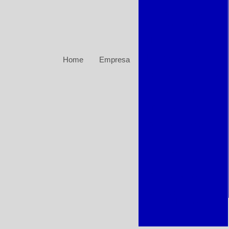
Bombas de
Transferência
Bombas Diafragma
Bombas Monoestágio
Home
Empresa
Bombas Multiestágio
Bombas Pneumáticas
Bombas Químicas
Bombas Submersas
produtos
Bombas
Termoplásticas
Bombas Vibratórias
Bombas para Filtros
de Piscina
Filtro de Piscina