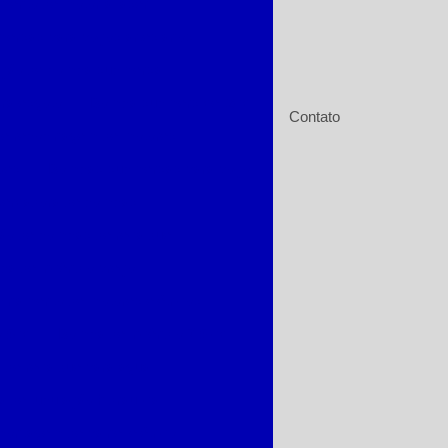
mento de motor a laser
ersas para poços artesianos
ção de bomba submersa
ra esgoto
Bomba submersível 2cv
Contato
e rebobinagem de motores
ões
Bombas submersas para poço
ervadora de bombas
ão de bombas de recalque
a de incêndio preço
binamento de motores elétricos
o 5cv
Bomba de incêndio 7 5 cv
de recalque para água
 de tubulação hidráulica
ntagem de painel elétrico