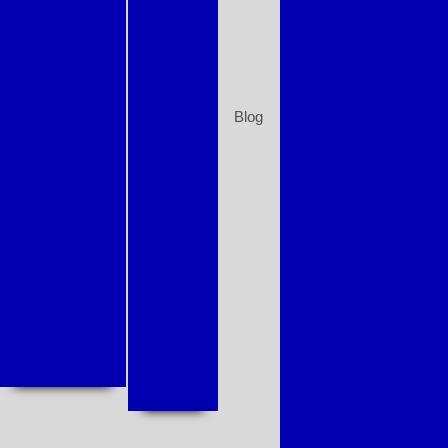
Alinha
Contrato de
Bombas
Manutenção de
Bombas subm
Ebara
Bombas
Manuten
Bombas
Montagem de
Fabo
Painéis para
Bomba de recalque pa
Blog
Bombas
Bombas
Empresa d
KSB
Programação
Montagem de tubulaç
de Inversor
Bombas
WEG
Leão
Cons
Rebobinamento
Bombas
Manutenç
de Motores
Rowa
Elétricos
Bomb
Bombas
Troca de Areia
RUDC
Preço de rebo
de Filtro de
Piscina
Bombas
Bomba de incêndi
Schneider
Tubulação
Bomba 
Hidráulica
Bombas
Sulzer
Empresa
Empresa mo