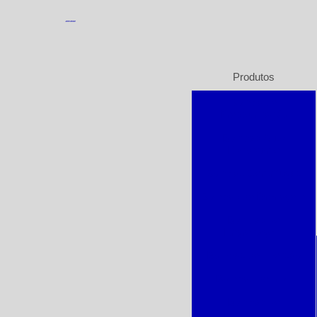
Produtos
Bomba de
Pressurização
Bombas Auto
Escorvante
Bombas Centrífugas
Bombas de Drenagem
Bombas de
Engrenagem
Bombas de Imersão
Bombas de Inox
Bombas de
Refrigeração