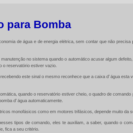
o para Bomba
omia de água e de energia elétrica, sem contar que não precisa p
r manutenção no sistema quando o automático acusar algum defeito,
o reservatório estiver vazio.
ecebendo este sinal o mesmo reconhece que a caixa d’ água esta va
utomática, quando o reservatório estiver cheio, o quadro de coman
da bomba d’ água automaticamente.
tricos monofásicos como em motores trifásicos, depende muito da s
o nesses tipos de comando, eles te auxiliam, a saber, quando o co
 fica a seu critério.