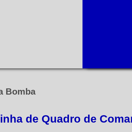
Empresas d
Empresas de reb
Manutenção em bomba
Alinhamento a laser
Bomba d
Bomba
Rebobin
ra Bomba
linha de Quadro de Coma