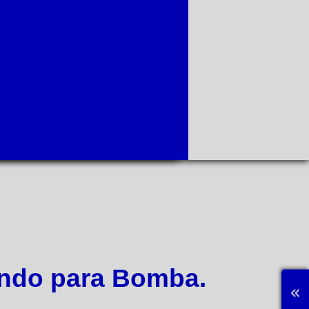
e manutenção de tubulação
obinamento de motores elétricos
 de água
Painel bomba de incêndio
 preço
Alinhamento a laser valor
e incêndio a combustão
 de incêndio a diesel
amento de motores valor
ndo para Bomba.