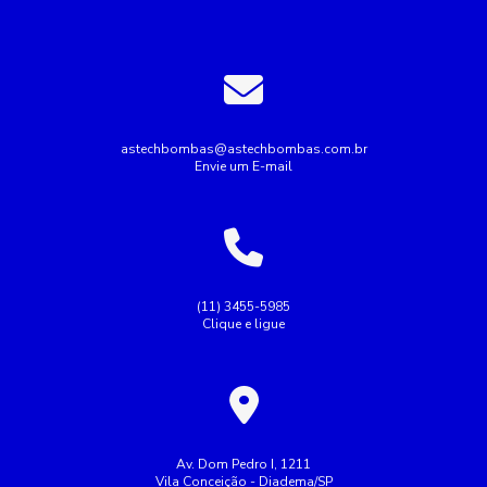
Bomba de recalque para água
Bomba de água para irrigação
Bomba industrial de água
Bombas industriais
Bombas submersas
Conserto de bomba submersa
Conserto de bombas
astechbombas@astechbombas.com.br
Envie um E-mail
Conserto de bombas de água
Empresa de rebobinagem de motores
Empresa de tubulação hidráulica
Empresa montagem de painel elétrico
(11) 3455-5985
Clique e ligue
Empresas de manutenção de tubulação
Empresas de rebobinamento de motores elétricos
Fazer Manutenção de bombas de recalque
Industrial
Indústria
Instalação de bombas
Av. Dom Pedro I, 1211
Vila Conceição - Diadema/SP