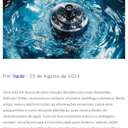
Por:
Valdir
- 29 de Agosto de 2024
Você está em busca de uma solução eficiente para suas demandas
hídricas? Então, você precisa conhecer a bomba centrífuga submersa. Neste
artigo, vamos explorar todas as informações essenciais sobre esse
equipamento e como ele pode atender às suas necessidades de
abastecimento de água. Com um funcionamento preciso e vantagens
incríveis, essa tecnologia é a escolha ideal para diversos setores. Além