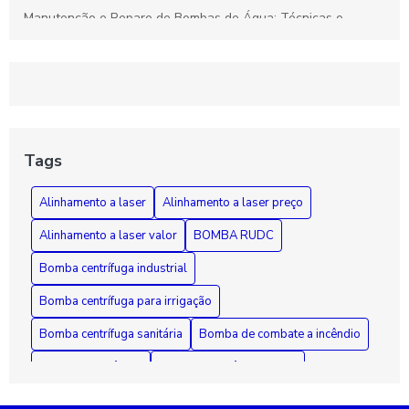
Manutenção e Reparo de Bombas de Água: Técnicas e
Soluções Eficazes para Durabilidade
Rebobinamento de Motores: Como Melhorar o Desempenho e
Prolongar a Vida Útil dos Seus Equipamentos
Guia Essencial sobre Bombas de Incêndio: Segurança,
Funcionamento e Manutenção Fundamental
Tags
Como Diagnosticar e Reparar Bombas d'Água com Segurança
Alinhamento a laser
Alinhamento a laser preço
e Eficiência
Alinhamento a laser valor
BOMBA RUDC
Bomba centrífuga industrial
Bomba centrífuga para irrigação
Bomba centrífuga sanitária
Bomba de combate a incêndio
Bomba de incêndio
Bomba de incêndio 7 5 cv
Bomba de incêndio preço
Bomba de recalque para esgoto