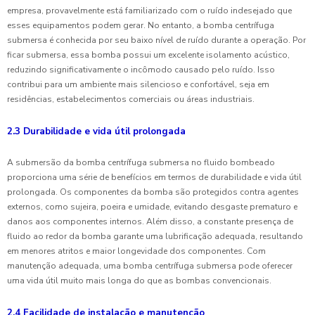
empresa, provavelmente está familiarizado com o ruído indesejado que
esses equipamentos podem gerar. No entanto, a bomba centrífuga
submersa é conhecida por seu baixo nível de ruído durante a operação. Por
ficar submersa, essa bomba possui um excelente isolamento acústico,
reduzindo significativamente o incômodo causado pelo ruído. Isso
contribui para um ambiente mais silencioso e confortável, seja em
residências, estabelecimentos comerciais ou áreas industriais.
2.3 Durabilidade e vida útil prolongada
A submersão da bomba centrífuga submersa no fluido bombeado
proporciona uma série de benefícios em termos de durabilidade e vida útil
prolongada. Os componentes da bomba são protegidos contra agentes
externos, como sujeira, poeira e umidade, evitando desgaste prematuro e
danos aos componentes internos. Além disso, a constante presença de
fluido ao redor da bomba garante uma lubrificação adequada, resultando
em menores atritos e maior longevidade dos componentes. Com
manutenção adequada, uma bomba centrífuga submersa pode oferecer
uma vida útil muito mais longa do que as bombas convencionais.
2.4 Facilidade de instalação e manutenção