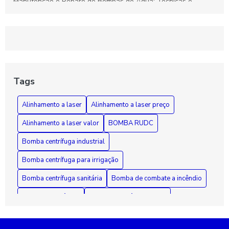
Manutenção e Reparo de Bombas de Água: Técnicas e
Soluções Eficazes para Durabilidade
Rebobinamento de Motores: Como Melhorar o Desempenho e
Prolongar a Vida Útil dos Seus Equipamentos
Guia Essencial sobre Bombas de Incêndio: Segurança,
Funcionamento e Manutenção Fundamental
Tags
Como Diagnosticar e Reparar Bombas d'Água com Segurança
Alinhamento a laser
Alinhamento a laser preço
e Eficiência
Alinhamento a laser valor
BOMBA RUDC
Bomba centrífuga industrial
Bomba centrífuga para irrigação
Bomba centrífuga sanitária
Bomba de combate a incêndio
Bomba de incêndio
Bomba de incêndio 7 5 cv
Bomba de incêndio preço
Bomba de recalque para esgoto