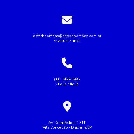
Bomba de recalque para água
Bomba de água para irrigação
Bomba industrial de água
Bombas industriais
Bombas submersas
Conserto de bomba submersa
Conserto de bombas
astechbombas@astechbombas.com.br
Envie um E-mail
Conserto de bombas de água
Empresa de rebobinagem de motores
Empresa de tubulação hidráulica
Empresa montagem de painel elétrico
(11) 3455-5985
Clique e ligue
Empresas de manutenção de tubulação
Empresas de rebobinamento de motores elétricos
Fazer Manutenção de bombas de recalque
Industrial
Indústria
Instalação de bombas
Av. Dom Pedro I, 1211
Vila Conceição - Diadema/SP
Manutenção de bomba submersa