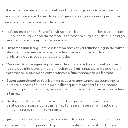
Detectar problemas em sua bomba submersa logo no início pode evitar
danos mais sérios e dispendiosos. Aqui estão alguns sinais que indicam
que a bomba pode precisar de conserto:
Ruídos estranhos:
Se você ouvir sons de batidas, rangidos ou qualquer
ruído incomum vindos da bomba, isso pode ser um sinal de que há algo
errado com os componentes internos.
Desempenho irregular:
Se a bomba não estiver retirando água de forma
eficaz, ou se a pressão da água estiver variando, pode indicar um
problema que precisa ser solucionado.
Vazamentos de água:
A presença de água ao redor da bomba ou em
locais que não deveriam estar molhados é um sinal claro de que há um
vazamento, o que pode comprometer o funcionamento da bomba.
Superaquecimento:
Se a bomba estiver esquentando excessivamente
durante a operação, isso pode indicar que o motor está trabalhando
mais do que o necessário, possivelmente devido a obstruções ou falhas
internas.
Desligamento súbito:
Se a bomba desliga sozinha, isso pode ser um
sinal de sobrecarga ou falha na fiação, e será necessário investigar o
motivo para evitar danos maiores.
Fique atento a esses sinais e, ao identificá-los, não hesite em buscar ajuda
de um profissional qualificado para diagnosticar e consertar a bomba